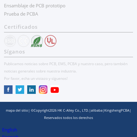
Ensamblaje de PCB prototipo
Prueba de PCBA
Certificados
Síganos
Publicamos noticias sobre PCB, EMS, PCBA y nuestro caso, pero también
noticias generales sobre nuestra industria.
Por favor, echa un vistazo y síguenos!
mapa del sitio
| ©Copyright
2026
HK C-Alley Co., LTD.
|
alibaba
|
KingshengPCBA
|
Reservados todos los derechos
English