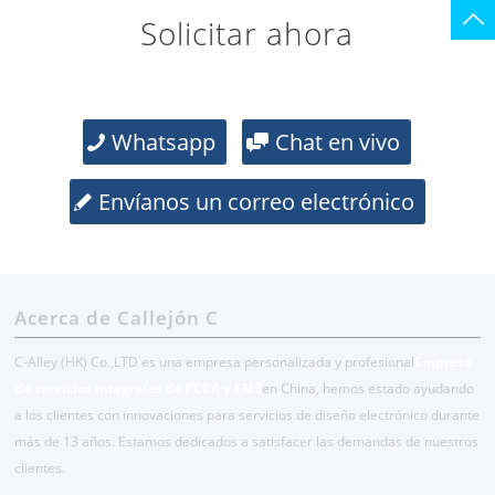
Solicitar ahora
Whatsapp
Chat en vivo
Envíanos un correo electrónico
Acerca de Callejón C
C-Alley (HK) Co.,LTD es una empresa personalizada y profesional
Empresa
de servicios integrales de PCBA y EMS
en China, hemos estado ayudando
a los clientes con innovaciones para servicios de diseño electrónico durante
más de 13 años. Estamos dedicados a satisfacer las demandas de nuestros
clientes.