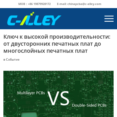
MOB：+86 19879928172
E-mail:
chinapcba@c-alley.com
Ключ к высокой производительности:
от двусторонних печатных плат до
многослойных печатных плат
в
Событие