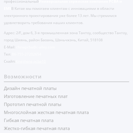
профессиональный
Универсальная сервисная компания PCBA и
EMS
В Китае мы помогаем клиентам с инновациями в области
электронного проектирования уже более 13 лет. Мы стремимся
удовлетворить требования наших клиентов.
Адрес: 2/F, дом 6, 3-я промышленная зона Тантоу, сообщество Тантоу,
город Шиянь, район Баоань, Шэньчжэнь, Китай, 518108
E-Mail:
chinapcba@c-alley.com
Тел:
86-755-27202654
Скайп:
Kingsheng.pcba10
Возможности
Дизайн печатной платы
Изготовление печатных плат
Прототип печатной платы
Многослойная жесткая печатная плата
Гибкая печатная плата
Жестко-гибкая печатная плата