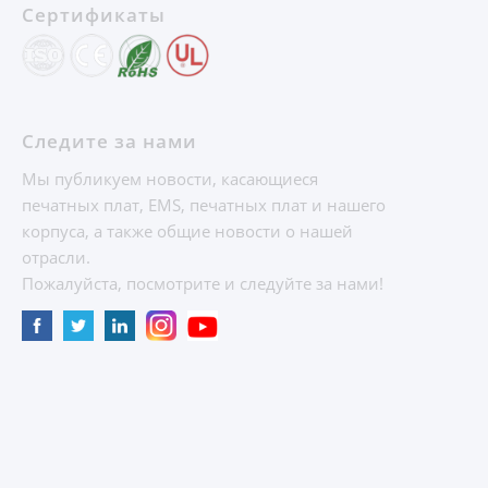
Сертификаты
Следите за нами
Мы публикуем новости, касающиеся
печатных плат, EMS, печатных плат и нашего
корпуса, а также общие новости о нашей
отрасли.
Пожалуйста, посмотрите и следуйте за нами!