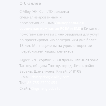
О С-аллее
C-Alley (HK) Co., LTD является
специализированным и
профессиональным
Универсальная
сервисная компания PCBA и EMS
в Китае мы
помогаем клиентам с инновациями для услуг
по проектированию электроники уже более
13 лет. Мы нацелены на удовлетворение
потребностей наших клиентов.
Адрес: 2/F, корпус 6, 3-я промышленная зона
Тантоу, община Тантоу, город Шиян, район
Баоань, Шэньчжэнь, Китай, 518108
E-Mail:
chinapcba@c-alley.com
Тел:
86-755-27202654
Скайп:
Kingsheng.pcba10