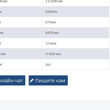
,08 мм
2 л: 0,05 мм
мм
0.03mm
м
0.15мм
 мм
0,075 мм
м
12 мкм
5 мм
+/-0,05 мм
ия
2oz
нлайн-чат
Пишите нам