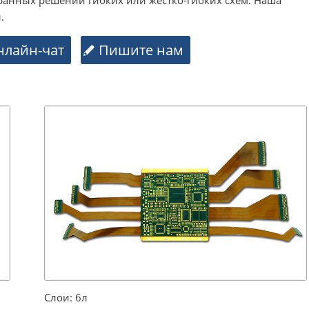
.
нлайн-чат
Пишите нам
Слои: 6л