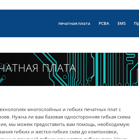
печатная плата
PCBA
EMS
П
ЧАТНАЯ ПЛАТА
ехнологиях многослойных и гибких печатных плат с
оев. Нужна ли вам базовая односторонняя гибкая схема
ние, мы можем предоставить вам помощь, необходимую
ания гибких и жестко-гибких схем до компоновки,
ранных решений гибких или жестко-гибких схем. Наша