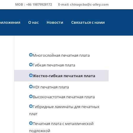
MOB：+86 19879928172
E-mail:
chinapcba@c-alley.com
риложения
О нас
Новости
Связаться с нами
Многослойная печатная плата
Гибкая печатная плата
Жестко-гибкая печатная плата
HDI печатная плата
Высокочастотная печатная плата
Гибридные ламинаты для печатных
плат
Печатная плата с металлической
подложкой