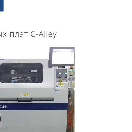
м
 плат C-Alley