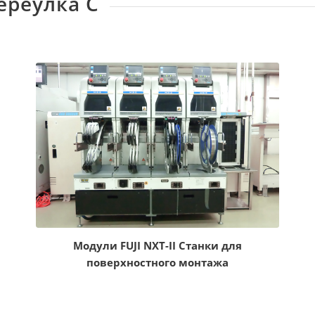
ереулка C
Модули FUJI NXT-II Станки для
поверхностного монтажа