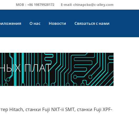
MOB：+86 19879928172
E-mail:
chinapcba@c-alley.com
риложения
О нас
Новости
Связаться с нами
НЫХ ПЛАТ
Hitach, станки Fuji NXT-ii SMT, станки Fuji XPF-