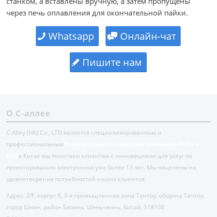
станком, а вставлены вручную, а затем пропущены
через печь оплавления для окончательной пайки.
Whatsapp
Онлайн-чат
Пишите нам
О С-аллее
C-Alley (HK) Co., LTD является специализированным и
профессиональным
Универсальная сервисная компания PCBA и
EMS
в Китае мы помогаем клиентам с инновациями для услуг по
проектированию электроники уже более 13 лет. Мы нацелены на
удовлетворение потребностей наших клиентов.
Адрес: 2/F, корпус 6, 3-я промышленная зона Тантоу, община Тантоу,
город Шиян, район Баоань, Шэньчжэнь, Китай, 518108