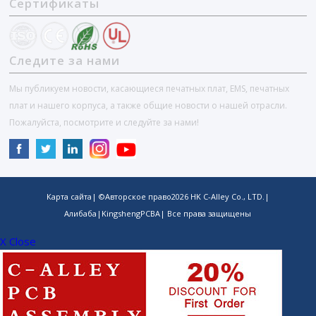
Сертификаты
Следите за нами
Мы публикуем новости, касающиеся печатных плат, EMS, печатных
плат и нашего корпуса, а также общие новости о нашей отрасли.
Пожалуйста, посмотрите и следуйте за нами!
Карта сайта
| ©Авторское право
2026
HK C-Alley Co., LTD.
|
Алибаба
|
KingshengPCBA
| Все права защищены
X Close