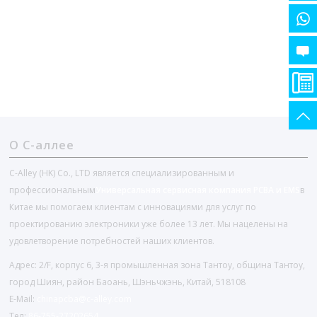
О С-аллее
C-Alley (HK) Co., LTD является специализированным и
профессиональным
Универсальная сервисная компания PCBA и EMS
в
Китае мы помогаем клиентам с инновациями для услуг по
проектированию электроники уже более 13 лет. Мы нацелены на
удовлетворение потребностей наших клиентов.
Адрес: 2/F, корпус 6, 3-я промышленная зона Тантоу, община Тантоу,
город Шиян, район Баоань, Шэньчжэнь, Китай, 518108
E-Mail:
chinapcba@c-alley.com
Тел:
86-755-27202654