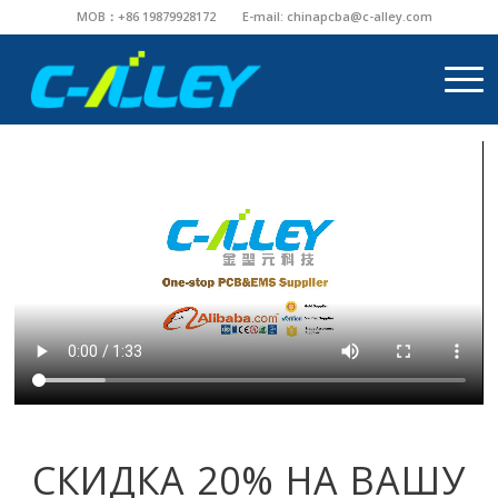
MOB：+86 19879928172
E-mail:
chinapcba@c-alley.com
СКИДКА 20% НА ВАШУ