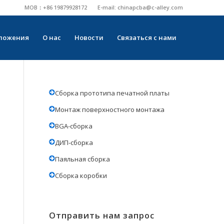
MOB：+86 19879928172
E-mail:
chinapcba@c-alley.com
ложения
О нас
Новости
Связаться с нами
Сборка прототипа печатной платы
Монтаж поверхностного монтажа
BGA-сборка
ДИП-сборка
Паяльная сборка
Сборка коробки
Отправить нам запрос