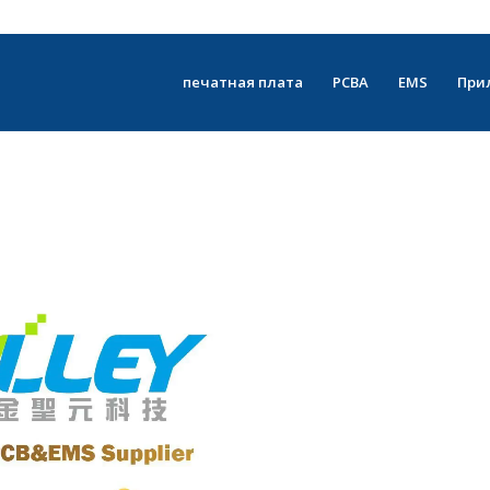
печатная плата
PCBA
EMS
При