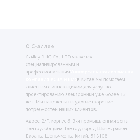
О С-аллее
C-Alley (HK) Co., LTD является
специализированным и
профессиональным
Универсальная сервисная
компания PCBA и EMS
в Китае мы помогаем
клиентам с инновациями для услуг по
проектированию электроники уже более 13
лет. Мы нацелены на удовлетворение
потребностей наших клиентов.
Адрес: 2/F, корпус 6, 3-я промышленная зона
Тантоу, община Тантоу, город Шиян, район
Баоань, Шэньчжэнь, Китай, 518108