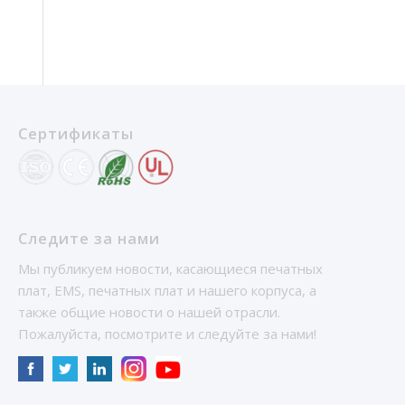
Сертификаты
Следите за нами
Мы публикуем новости, касающиеся печатных
плат, EMS, печатных плат и нашего корпуса, а
также общие новости о нашей отрасли.
Пожалуйста, посмотрите и следуйте за нами!