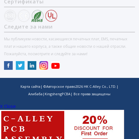
Сертификаты
Следите за нами
Мы публикуем новости, касающиеся печатных плат, EMS, печатных
плат и нашего корпуса, а также общие новости о нашей отрасли.
Пожалуйста, посмотрите и следуйте за нами!
Карта сайта
| ©Авторское право
2026
HK C-Alley Co., LTD.
|
Алибаба
|
KingshengPCBA
| Все права защищены
X Close