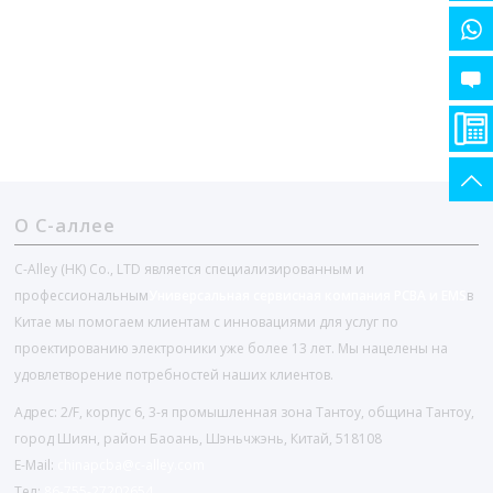
О С-аллее
C-Alley (HK) Co., LTD является специализированным и
профессиональным
Универсальная сервисная компания PCBA и EMS
в
Китае мы помогаем клиентам с инновациями для услуг по
проектированию электроники уже более 13 лет. Мы нацелены на
удовлетворение потребностей наших клиентов.
Адрес: 2/F, корпус 6, 3-я промышленная зона Тантоу, община Тантоу,
город Шиян, район Баоань, Шэньчжэнь, Китай, 518108
E-Mail:
chinapcba@c-alley.com
Тел:
86-755-27202654