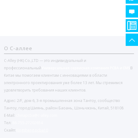
О С-аллее
C-Alley (HK) Co.,LTD — это индивидуальный и
профессиональный
Универсальная сервисная компания PCBA и EMS
В
Китае мы помогаем клиентам с инновациями в области
электронного проектирования уже более 13 лет. Мы стремимся
удовлетворить требования наших клиентов.
Адрес: 2/F, дом 6, 3-я промышленная зона Тантоу, сообщество
Тантоу, город Шиянь, район Баоань, Шэньчжэнь, Китай, 518108
E-Mail:
chinapcba@c-alley.com
Тел:
86-755-27202654
Скайп:
Kingsheng.pcba10