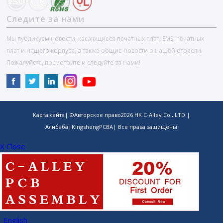
Следите за нами
Мы публикуем новости, касающиеся печатных плат, EMS, печатных
плат и нашего корпуса, а также общие новости о нашей отрасли.
Пожалуйста, посмотрите и следуйте за нами!
Карта сайта
| ©Авторское право
2026
HK C-Alley Co., LTD.
|
Алибаба
|
KingshengPCBA
| Все права защищены
X Close
English