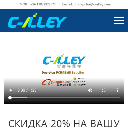
MOB：+86 19879928172
E-mail:
chinapcba@c-alley.com
СКИДКА 20% НА ВАШУ