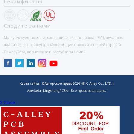
Сертификаты
Следите за нами
Мы публикуем новости, касающиеся печатных плат, EMS, печатных
плат и нашего корпуса, а также общие новости о нашей отрасли.
Пожалуйста, посмотрите и следуйте за нами!
Карта сайта
| ©Авторское право
2026
HK C-Alley Co., LTD.
|
Алибаба
|
KingshengPCBA
| Все права защищены
X Close