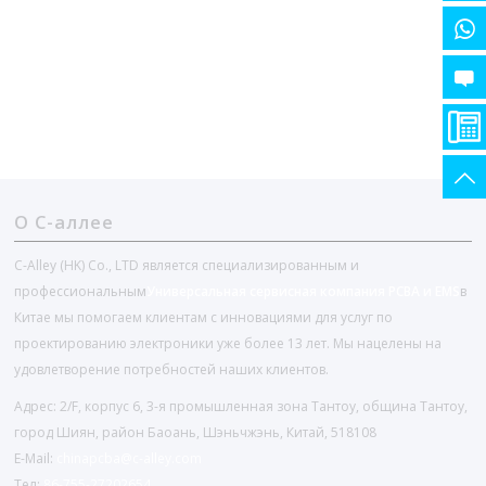
О С-аллее
C-Alley (HK) Co., LTD является специализированным и
профессиональным
Универсальная сервисная компания PCBA и EMS
в
Китае мы помогаем клиентам с инновациями для услуг по
проектированию электроники уже более 13 лет. Мы нацелены на
удовлетворение потребностей наших клиентов.
Адрес: 2/F, корпус 6, 3-я промышленная зона Тантоу, община Тантоу,
город Шиян, район Баоань, Шэньчжэнь, Китай, 518108
E-Mail:
chinapcba@c-alley.com
Тел:
86-755-27202654