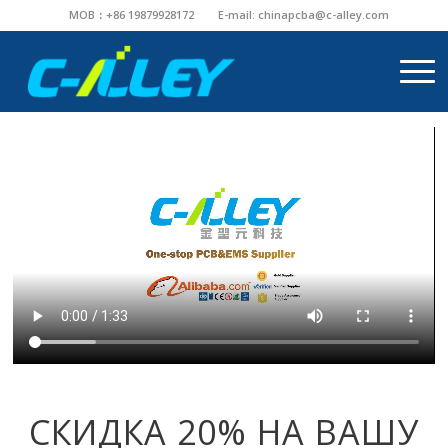
MOB：+86 19879928172
E-mail:
chinapcba@c-alley.com
СКИДКА 20% НА ВАШУ