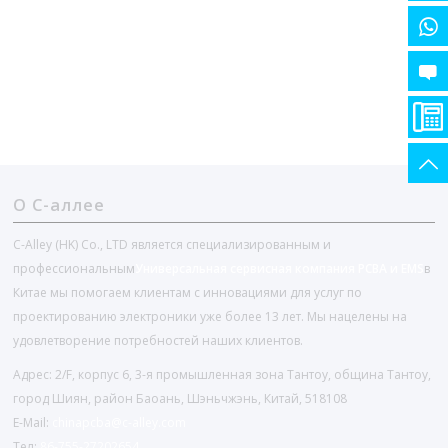
О С-аллее
C-Alley (HK) Co., LTD является специализированным и
профессиональным
Универсальная сервисная компания PCBA и EMS
в
Китае мы помогаем клиентам с инновациями для услуг по
проектированию электроники уже более 13 лет. Мы нацелены на
удовлетворение потребностей наших клиентов.
Адрес: 2/F, корпус 6, 3-я промышленная зона Тантоу, община Тантоу,
город Шиян, район Баоань, Шэньчжэнь, Китай, 518108
E-Mail:
chinapcba@c-alley.com
Тел:
86-755-27202654