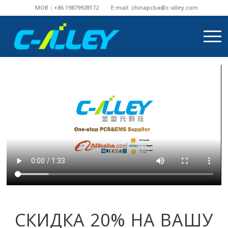
MOB：+86 19879928172
E-mail:
chinapcba@c-alley.com
СКИДКА 20% НА ВАШУ