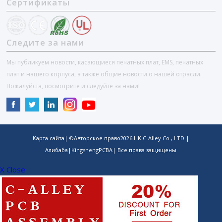
Сертификаты
Следите за нами
Мы публикуем новости, касающиеся печатных плат, EMS, печатных
плат и нашего корпуса, а также общие новости о нашей отрасли.
Пожалуйста, посмотрите и следуйте за нами!
Карта сайта
| ©Авторское право
2026
HK C-Alley Co., LTD.
|
Алибаба
|
KingshengPCBA
| Все права защищены
X Close