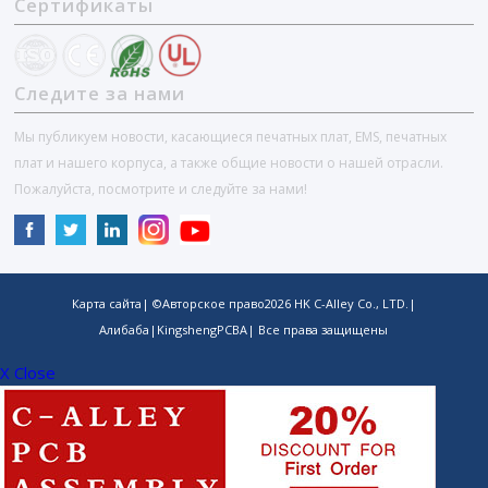
Сертификаты
Следите за нами
Мы публикуем новости, касающиеся печатных плат, EMS, печатных
плат и нашего корпуса, а также общие новости о нашей отрасли.
Пожалуйста, посмотрите и следуйте за нами!
Карта сайта
| ©Авторское право
2026
HK C-Alley Co., LTD.
|
Алибаба
|
KingshengPCBA
| Все права защищены
X Close