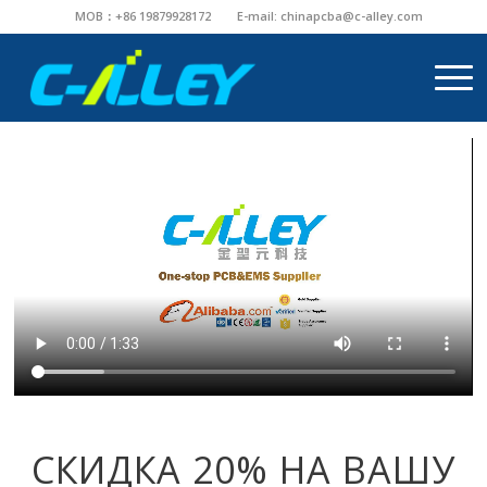
MOB：+86 19879928172
E-mail:
chinapcba@c-alley.com
СКИДКА 20% НА ВАШУ