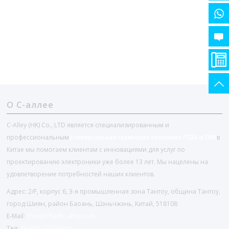
О С-аллее
C-Alley (HK) Co., LTD является специализированным и
профессиональным
Универсальная сервисная компания PCBA и EMS
в
Китае мы помогаем клиентам с инновациями для услуг по
проектированию электроники уже более 13 лет. Мы нацелены на
удовлетворение потребностей наших клиентов.
Адрес: 2/F, корпус 6, 3-я промышленная зона Тантоу, община Тантоу,
город Шиян, район Баоань, Шэньчжэнь, Китай, 518108
E-Mail:
chinapcba@c-alley.com
Тел:
86-755-27202654