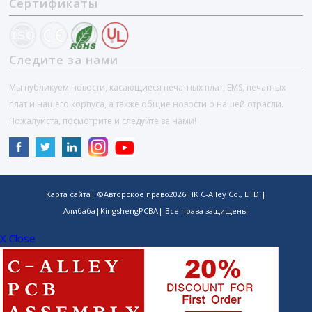
Сертификаты
Следите за нами
Мы публикуем новости, касающиеся печатных плат, EMS, печатных
плат и нашего корпуса, а также общие новости о нашей отрасли.
Пожалуйста, посмотрите и следуйте за нами!
Карта сайта
| ©Авторское право
2026
HK C-Alley Co., LTD.
|
Алибаба
|
KingshengPCBA
| Все права защищены
X Close