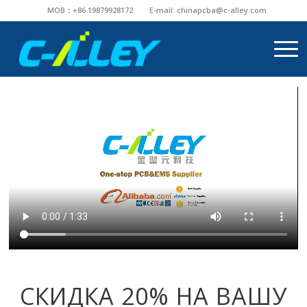
MOB：+86 19879928172
E-mail:
chinapcba@c-alley.com
СКИДКА 20% НА ВАШУ