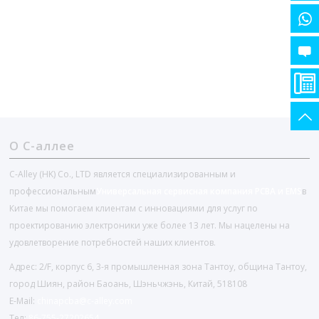
О С-аллее
C-Alley (HK) Co., LTD является специализированным и
профессиональным
Универсальная сервисная компания PCBA и EMS
в
Китае мы помогаем клиентам с инновациями для услуг по
проектированию электроники уже более 13 лет. Мы нацелены на
удовлетворение потребностей наших клиентов.
Адрес: 2/F, корпус 6, 3-я промышленная зона Тантоу, община Тантоу,
город Шиян, район Баоань, Шэньчжэнь, Китай, 518108
E-Mail:
chinapcba@c-alley.com
Тел:
86-755-27202654