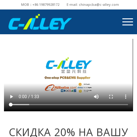
MOB：+86 19879928172
E-mail:
chinapcba@c-alley.com
СКИДКА 20% НА ВАШУ