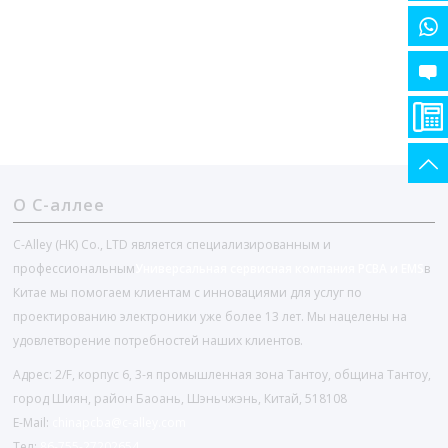
О С-аллее
C-Alley (HK) Co., LTD является специализированным и
профессиональным
Универсальная сервисная компания PCBA и EMS
в
Китае мы помогаем клиентам с инновациями для услуг по
проектированию электроники уже более 13 лет. Мы нацелены на
удовлетворение потребностей наших клиентов.
Адрес: 2/F, корпус 6, 3-я промышленная зона Тантоу, община Тантоу,
город Шиян, район Баоань, Шэньчжэнь, Китай, 518108
E-Mail:
chinapcba@c-alley.com
Тел:
86-755-27202654