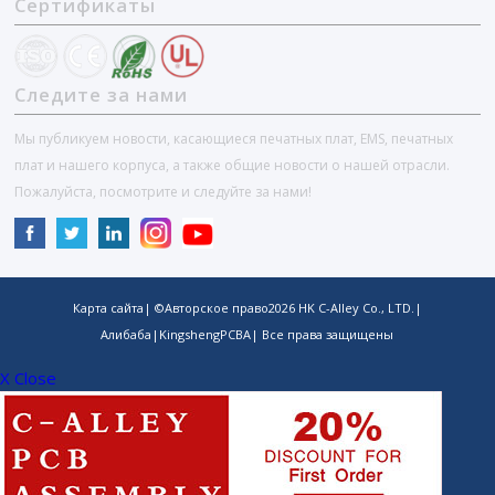
Сертификаты
Следите за нами
Мы публикуем новости, касающиеся печатных плат, EMS, печатных
плат и нашего корпуса, а также общие новости о нашей отрасли.
Пожалуйста, посмотрите и следуйте за нами!
Карта сайта
| ©Авторское право
2026
HK C-Alley Co., LTD.
|
Алибаба
|
KingshengPCBA
| Все права защищены
X Close