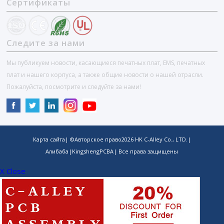
Сертификаты
Следите за нами
Мы публикуем новости, касающиеся печатных плат, EMS, печатных
плат и нашего корпуса, а также общие новости о нашей отрасли.
Пожалуйста, посмотрите и следуйте за нами!
Карта сайта
| ©Авторское право
2026
HK C-Alley Co., LTD.
|
Алибаба
|
KingshengPCBA
| Все права защищены
X Close