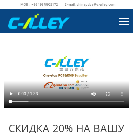
MOB：+86 19879928172
E-mail:
chinapcba@c-alley.com
СКИДКА 20% НА ВАШУ