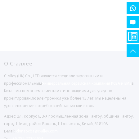
О С-аллее
C-Alley (HK) Co., LTD является специализированным и
профессиональным
Универсальная сервисная компания PCBA и EMS
в
Китае мы помогаем клиентам с инновациями для услуг по
проектированию электроники уже более 13 лет. Мы нацелены на
удовлетворение потребностей наших клиентов.
Адрес: 2/F, корпус 6, 3-я промышленная зона Тантоу, община Тантоу,
город Шиян, район Баоань, Шэньчжэнь, Китай, 518108
E-Mail:
chinapcba@c-alley.com
Тел:
86-755-27202654