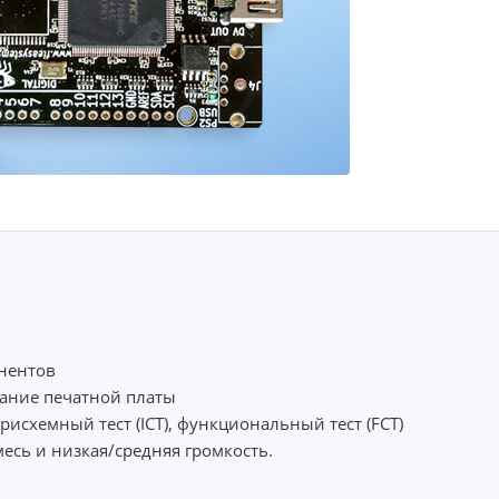
онентов
вание печатной платы
утрисхемный тест (ICT), функциональный тест (FCT)
месь и низкая/средняя громкость.