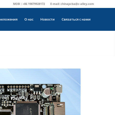
MOB：+86 19879928172
E-mail:
chinapcba@c-alley.com
риложения
О нас
Новости
Связаться с нами