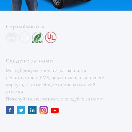
Сертификаты
Следите за нами
Мы публикуем новости, касающиеся
печатных плат, EMS, печатных плат и нашего
корпуса, а также общие новости о нашей
отрасли.
Пожалуйста, посмотрите и следуйте за нами!