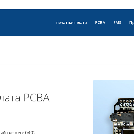
печатная плата
PCBA
EMS
П
лата PCBA
ый размер: 0402