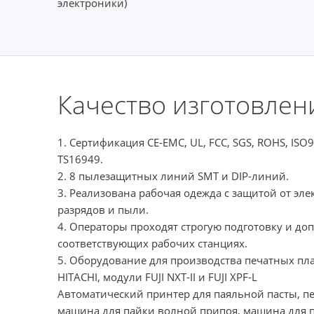
электроники)
Качество изготовлен
1. Сертификация CE-EMC, UL, FCC, SGS, ROHS, ISO
TS16949.
2. 8 пылезащитных линий SMT и DIP-линий.
3. Реализована рабочая одежда с защитой от эле
разрядов и пыли.
4. Операторы проходят строгую подготовку и доп
соответствующих рабочих станциях.
5. Оборудование для производства печатных пл
HITACHI, модули FUJI NXT-II и FUJI XPF-L
Автоматический принтер для паяльной пасты, пе
машина для пайки волной припоя, машина для па