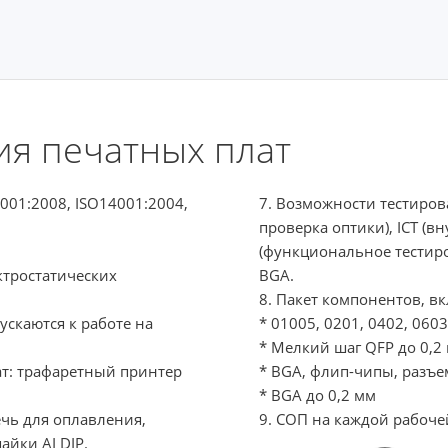
ия печатных плат
9001:2008, ISO14001:2004,
7. Возможности тестиров
проверка оптики), ICT (в
(функциональное тестиро
ктростатических
BGA.
8. Пакет компонентов, в
ускаются к работе на
* 01005, 0201, 0402, 0603
* Мелкий шаг QFP до 0,2
ат: трафаретный принтер
* BGA, флип-чипы, разъ
* BGA до 0,2 мм
чь для оплавления,
9. СОП на каждой рабоче
йки AI DIP.