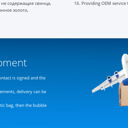
, не содержащие свинца,
16. Providing OEM service t
онное золото,
ipment
ntact is signed and the
ements, delivery can be
atic bag, then the bubble