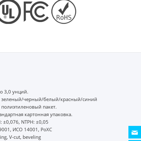
о 3,0 унций.
и: зеленый/черный/белый/красный/синий
: полиэтиленовый пакет.
тандартная картонная упаковка.
: ±0,076, NTPH: ±0,05
 9001, ИСО 14001, РоХС
ing, V-cut, beveling