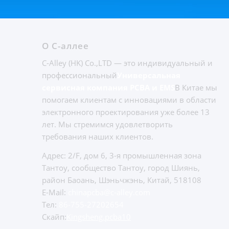
О С-аллее
C-Alley (HK) Co.,LTD — это индивидуальный и
профессиональный
Универсальная
сервисная компания PCBA и EMS
В Китае мы
помогаем клиентам с инновациями в области
электронного проектирования уже более 13
лет. Мы стремимся удовлетворить
требования наших клиентов.
Адрес: 2/F, дом 6, 3-я промышленная зона
Тантоу, сообщество Тантоу, город Шиянь,
район Баоань, Шэньчжэнь, Китай, 518108
E-Mail:
chinapcba@c-alley.com
Тел:
86-755-27202654
Скайп:
Kingsheng.pcba10