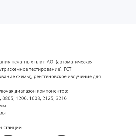
ания печатных плат: AOI (автоматическая
нутрисхемное тестирование), FCT
вание схемы), рентгеновское излучение для
ключая диапазон компонентов:
, 0805, 1206, 1608, 2125, 3216
 мм
емы
й станции