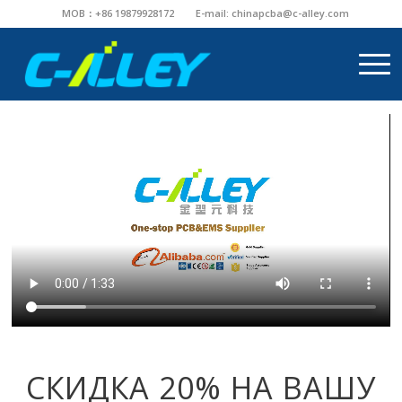
MOB：+86 19879928172
E-mail:
chinapcba@c-alley.com
СКИДКА 20% НА ВАШУ