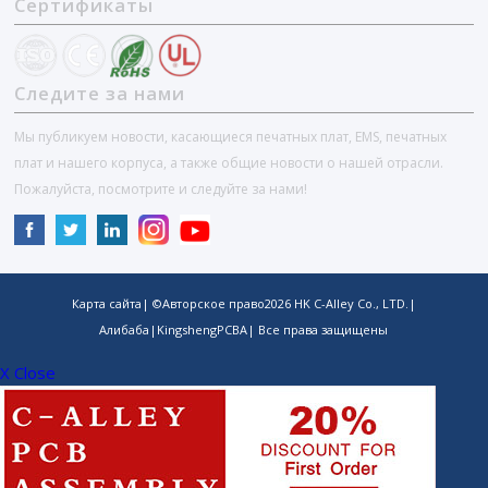
Сертификаты
Следите за нами
Мы публикуем новости, касающиеся печатных плат, EMS, печатных
плат и нашего корпуса, а также общие новости о нашей отрасли.
Пожалуйста, посмотрите и следуйте за нами!
Карта сайта
| ©Авторское право
2026
HK C-Alley Co., LTD.
|
Алибаба
|
KingshengPCBA
| Все права защищены
X Close