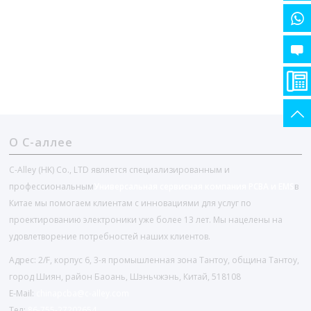
О С-аллее
C-Alley (HK) Co., LTD является специализированным и
профессиональным
Универсальная сервисная компания PCBA и EMS
в
Китае мы помогаем клиентам с инновациями для услуг по
проектированию электроники уже более 13 лет. Мы нацелены на
удовлетворение потребностей наших клиентов.
Адрес: 2/F, корпус 6, 3-я промышленная зона Тантоу, община Тантоу,
город Шиян, район Баоань, Шэньчжэнь, Китай, 518108
E-Mail:
chinapcba@c-alley.com
Тел:
86-755-27202654