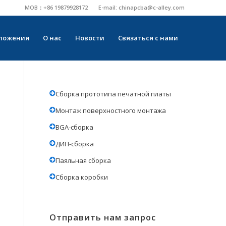
MOB：+86 19879928172
E-mail:
chinapcba@c-alley.com
ложения
О нас
Новости
Связаться с нами
Сборка прототипа печатной платы
Монтаж поверхностного монтажа
BGA-сборка
ДИП-сборка
Паяльная сборка
Сборка коробки
Отправить нам запрос