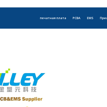
печатная плата
PCBA
EMS
При