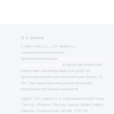
О С-аллее
C-Alley (HK) Co., LTD является
специализированным и
профессиональным
Универсальная сервисная
компания PCBA и EMS
в Китае мы помогаем
клиентам с инновациями для услуг по
проектированию электроники уже более 13
лет. Мы нацелены на удовлетворение
потребностей наших клиентов.
Адрес: 2/F, корпус 6, 3-я промышленная зона
Тантоу, община Тантоу, город Шиян, район
Баоань, Шэньчжэнь, Китай, 518108