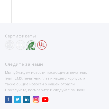
Сертификаты
Следите за нами
Мы публикуем новости, касающиеся печатных
плат, EMS, печатных плат и нашего корпуса, а
также общие новости о нашей отрасли.
Пожалуйста, посмотрите и следуйте за нами!