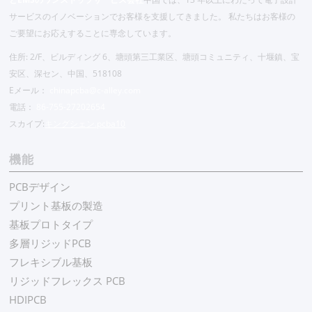
サービスのイノベーションでお客様を支援してきました。 私たちはお客様の
ご要望にお応えすることに専念しています。
住所: 2/F、ビルディング 6、塘頭第三工業区、塘頭コミュニティ、十堰鎮、宝
安区、深セン、中国、518108
Eメール：
chinapcba@c-alley.com
電話：
86-755-27202654
スカイプ:
キングシェン.pcba10
機能
PCBデザイン
プリント基板の製造
基板プロトタイプ
多層リジッドPCB
フレキシブル基板
リジッドフレックス PCB
HDIPCB