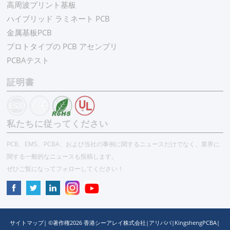
高周波プリント基板
ハイブリッド ラミネート PCB
金属基板PCB
プロトタイプの PCB アセンブリ
PCBAテスト
証明書
私たちに従ってください
PCB、EMS、PCBA、および当社の事例に関するニュースだけでなく、業界に
関する一般的なニュースも投稿します。
ぜひご覧になってフォローしてください！
サイトマップ
| ©著作権
2026
香港シーアレイ株式会社
|
アリババ
|
KingshengPCBA
|