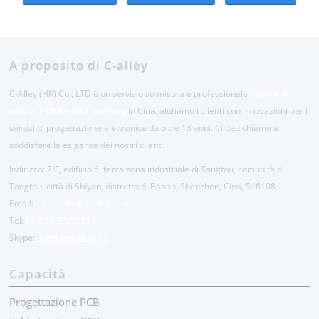
A proposito di C-alley
C-Alley (HK) Co., LTD è un servizio su misura e professionale
Società di
servizi PCBA e EMS one-stop
in Cina, aiutiamo i clienti con innovazioni per i
servizi di progettazione elettronica da oltre 13 anni. Ci dedichiamo a
soddisfare le esigenze dei nostri clienti.
Indirizzo: 2/F, edificio 6, terza zona industriale di Tangtou, comunità di
Tangtou, città di Shiyan, distretto di Baoan, Shenzhen, Cina, 518108
Email:
chinapcba@c-alley.com
Tel:
86-755-27202654
Skype:
kingsheng.pcba10
Capacità
Progettazione PCB