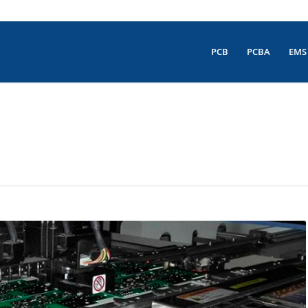
PCB
PCBA
EMS