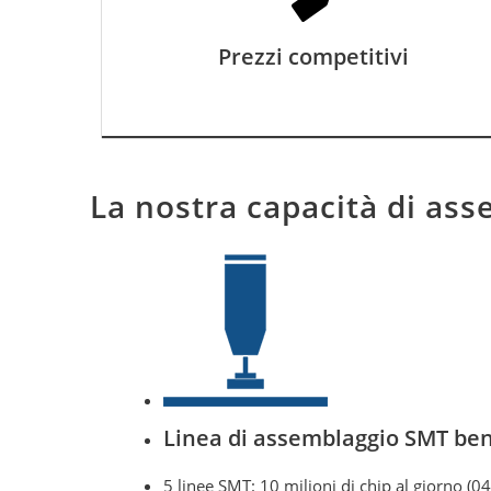
che offrono materiali qualificati a prezzi
Prezzi competitivi
inferiori. Pertanto, possiamo offrire ai
clienti prezzi più competitivi mantenendo
la qualità.
La nostra capacità di as
Linea di assemblaggio SMT ben
5 linee SMT: 10 milioni di chip al giorno (0