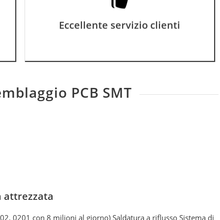
nostro team di supporto professionale
Eccellente servizio clienti
offre un servizio online 24 ore su 24, 7
giorni su 7, per garantire che tutte le tue
domande vengano risolte in modo
soddisfacente.
semblaggio PCB SMT
 attrezzata
402, 0201 con 8 milioni al giorno) Saldatura a riflusso Sistema di