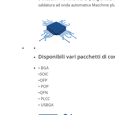
saldatura ad onda automatica Macchine plu
Disponibili vari pacchetti di 
• BGA
•SOIC
•QFP
• POP
•QFN
• PLCC
• USBGA