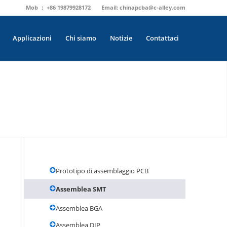
Mob ： +86 19879928172
Email:
chinapcba@c-alley.com
Applicazioni
Chi siamo
Notizie
Contattaci
Prototipo di assemblaggio PCB
Assemblea SMT
Assemblea BGA
Assemblea DIP